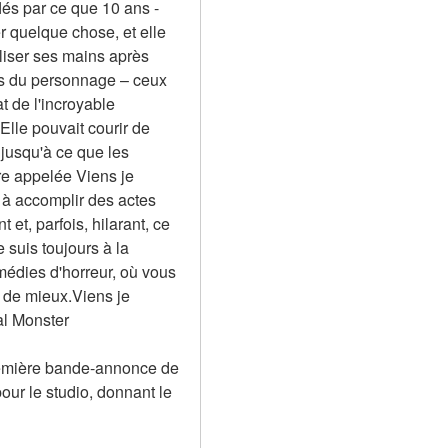
lés par ce que 10 ans -
uer quelque chose, et elle 
liser ses mains après 
s du personnage – ceux 
t de l'incroyable 
lle pouvait courir de 
 jusqu'à ce que les 
re appelée Viens je 
 à accomplir des actes 
et, parfois, hilarant, ce 
suis toujours à la 
édies d'horreur, où vous 
 de mieux.Viens je 
al Monster
remière bande-annonce de 
ur le studio, donnant le 