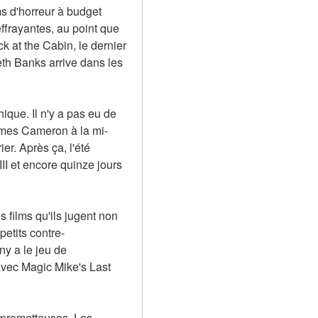
s d'horreur à budget 
frayantes, au point que 
 at the Cabin, le dernier 
th Banks arrive dans les 
que. Il n'y a pas eu de 
James Cameron à la mi-
. Après ça, l'été 
I et encore quinze jours 
 films qu'ils jugent non 
petits contre-
y a le jeu de 
avec Magic Mike's Last 
 prometteuses. Les 