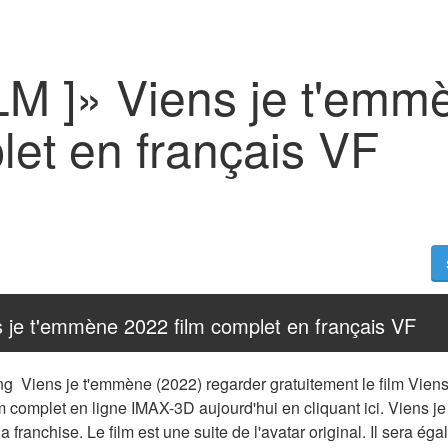
ILM ]» Viens je t'em
let en français VF
s je t'emmène 2022 film complet en français VF
ng  Viens je t'emmène (2022) regarder gratuitement le film Viens
 complet en ligne IMAX-3D aujourd'hui en cliquant ici. Viens je
a franchise. Le film est une suite de l'avatar original. Il sera ég