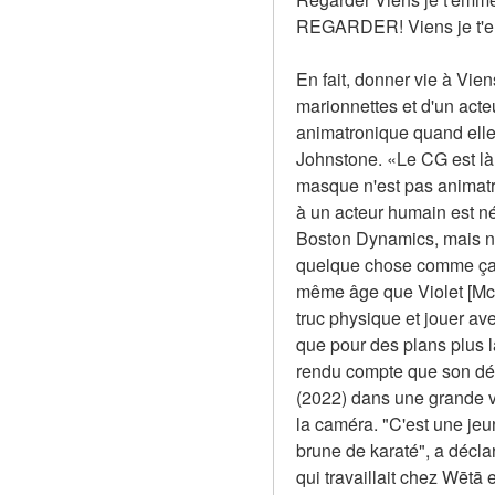
REGARDER! Viens je t'em
En fait, donner vie à Vie
marionnettes et d'un acte
animatronique quand elle 
Johnstone. «Le CG est là 
masque n'est pas animatro
à un acteur humain est n
Boston Dynamics, mais no
quelque chose comme ça. C
même âge que Violet [McGra
truc physique et jouer av
que pour des plans plus la
rendu compte que son dév
(2022) dans une grande va
la caméra. "C'est une jeu
brune de karaté", a déc
qui travaillait chez Wētā