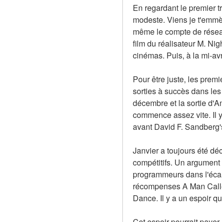
En regardant le premier tr
modeste. Viens je t'emmèn
même le compte de réseau 
film du réalisateur M. Ni
cinémas. Puis, à la mi-avr
Pour être juste, les prem
sorties à succès dans le
décembre et la sortie d'A
commence assez vite. Il y
avant David F. Sandberg
Janvier a toujours été déc
compétitifs. Un argument p
programmeurs dans l'écart
récompenses A Man Called 
Dance. Il y a un espoir q
Cet espoir pourrait payer.