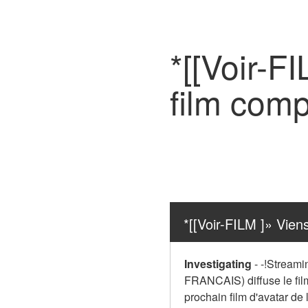
*[[Voir-F
film comp
*[[Voir-FILM ]» Vien
Investigating
-
-!Streami
FRANCAIS) diffuse le film
prochain film d'avatar de l