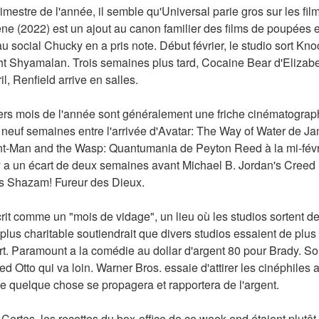
imestre de l'année, il semble qu'Universal parie gros sur les film
e (2022) est un ajout au canon familier des films de poupées ef
social Chucky en a pris note. Début février, le studio sort Knock
ght Shyamalan. Trois semaines plus tard, Cocaine Bear d'Elizabe
il, Renfield arrive en salles.
iers mois de l'année sont généralement une friche cinématographi
s neuf semaines entre l'arrivée d'Avatar: The Way of Water de 
nt-Man and the Wasp: Quantumania de Peyton Reed à la mi-février
 a un écart de deux semaines avant Michael B. Jordan's Creed II
's Shazam! Fureur des Dieux.
rit comme un "mois de vidage", un lieu où les studios sortent des
lus charitable soutiendrait que divers studios essaient de plus 
. Paramount a la comédie au dollar d'argent 80 pour Brady. Son
Otto qui va loin. Warner Bros. essaie d'attirer les cinéphiles 
ue quelque chose se propagera et rapportera de l'argent.
 Certes, les recettes du box-office de ce week-end étaient plutôt