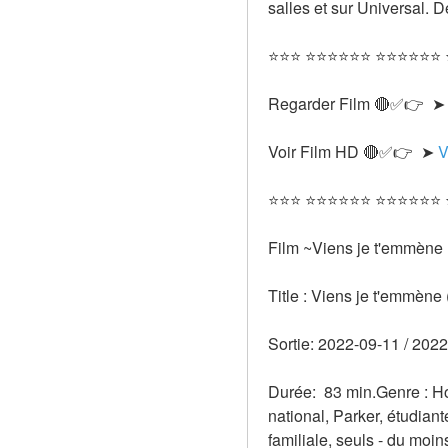
salles et sur Universal. 
⭐⭐⭐ ⭐⭐⭐⭐⭐⭐ ⭐⭐⭐⭐⭐⭐
Regarder Film 🔴✅👉  ➤
Voir Film HD 🔴✅👉  ➤ 
V
⭐⭐⭐ ⭐⭐⭐⭐⭐⭐ ⭐⭐⭐⭐⭐⭐
Film ~Viens je t'emmène
Title : Viens je t'emmène
Sortie: 2022-09-11 / 2022
Durée:  83 min.Genre : Ho
national, Parker, étudiant
familiale, seuls - du moins