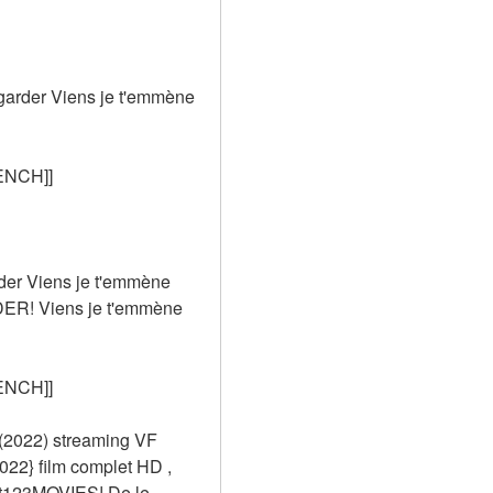
arder Viens je t'emmène 
ENCH]]
er Viens je t'emmène 
ER! Viens je t'emmène 
ENCH]]
(2022) streaming VF 
2} film complet HD , 
t123MOVIES! De le 