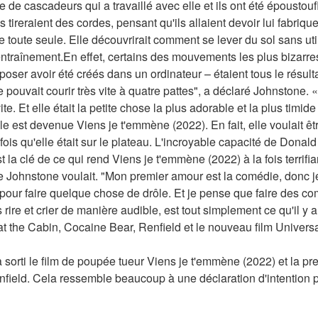
de cascadeurs qui a travaillé avec elle et ils ont été époustouf
. Ils tireraient des cordes, pensant qu'ils allaient devoir lui fabriq
e toute seule. Elle découvrirait comment se lever du sol sans uti
ntraînement.En effet, certains des mouvements les plus bizarre
poser avoir été créés dans un ordinateur – étaient tous le résulta
pouvait courir très vite à quatre pattes", a déclaré Johnstone. «E
ite. Et elle était la petite chose la plus adorable et la plus timide
le est devenue Viens je t'emmène (2022). En fait, elle voulait êt
is qu'elle était sur le plateau. L'incroyable capacité de Donald
 la clé de ce qui rend Viens je t'emmène (2022) à la fois terrifiant 
 Johnstone voulait. "Mon premier amour est la comédie, donc je 
pour faire quelque chose de drôle. Et je pense que faire des com
ire et crier de manière audible, est tout simplement ce qu'il y a
t the Cabin, Cocaine Bear, Renfield et le nouveau film Univers
 sorti le film de poupée tueur Viens je t'emmène (2022) et la p
field. Cela ressemble beaucoup à une déclaration d'intention po