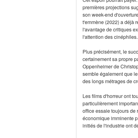
premières projections sugg
son week-end d'ouverture, 
t'emmène (2022) a déjà ré
l'avantage de critiques ex
l'attention des cinéphiles.
Plus précisément, le suc
certainement sa propre pa
Oppenheimer de Christoph
semble également que le s
des longs métrages de cr
Les films d'horreur ont t
particulièrement importan
office essaie toujours de 
économique imminente plu
initiés de l'industrie on