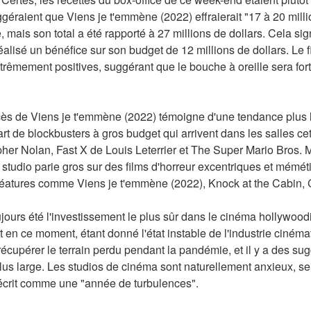
éraient que Viens je t'emmène (2022) effraierait "17 à 20 millio
mais son total a été rapporté à 27 millions de dollars. Cela sign
alisé un bénéfice sur son budget de 12 millions de dollars. Le f
trêmement positives, suggérant que le bouche à oreille sera fort. 
cès de Viens je t'emmène (2022) témoigne d'une tendance plus l
rt de blockbusters à gros budget qui arrivent dans les salles c
er Nolan, Fast X de Louis Leterrier et The Super Mario Bros. Mo
tudio parie gros sur des films d'horreur excentriques et mémétiq
éatures comme Viens je t'emmène (2022), Knock at the Cabin, 
oujours été l'investissement le plus sûr dans le cinéma hollywood
t en ce moment, étant donné l'état instable de l'industrie ciném
récupérer le terrain perdu pendant la pandémie, et il y a des sug
s large. Les studios de cinéma sont naturellement anxieux, se 
t décrit comme une "année de turbulences".