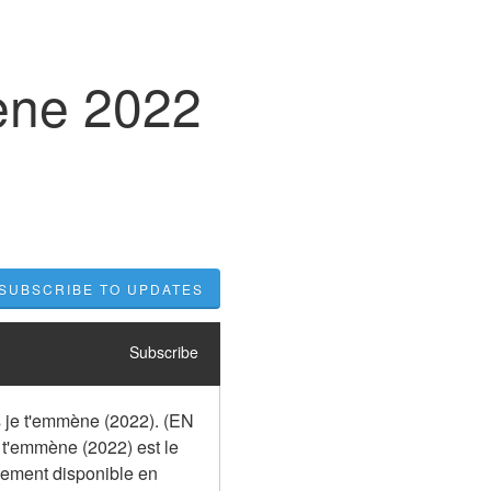
mène 2022
SUBSCRIBE TO UPDATES
Subscribe
 je t'emmène (2022). (EN 
 t'emmène (2022) est le 
alement disponible en 