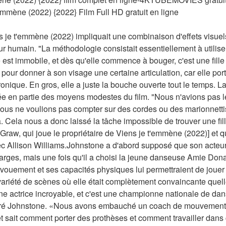
mène (2022) {2022} Film Full HD gratuit en ligne
ns je t'emmène (2022) impliquait une combinaison d'effets visuel
ur humain. "La méthodologie consistait essentiellement à utilise
est immobile, et dès qu'elle commence à bouger, c'est une fille
pour donner à son visage une certaine articulation, car elle por
nique. En gros, elle a juste la bouche ouverte tout le temps. La 
ée en partie des moyens modestes du film. "Nous n'avions pas le
us ne voulions pas compter sur des cordes ou des marionnetti
ela nous a donc laissé la tâche impossible de trouver une fille 
w, qui joue le propriétaire de Viens je t'emmène (2022)] et qui 
ec Allison Williams.Johnstone a d'abord supposé que son acteur 
rges, mais une fois qu'il a choisi la jeune danseuse Amie Donald 
ouement et ses capacités physiques lui permettraient de jouer
riété de scènes où elle était complètement convaincante quelle 
ne actrice incroyable, et c'est une championne nationale de danse
laré Johnstone. «Nous avons embauché un coach de mouvement [
 et sait comment porter des prothèses et comment travailler dans